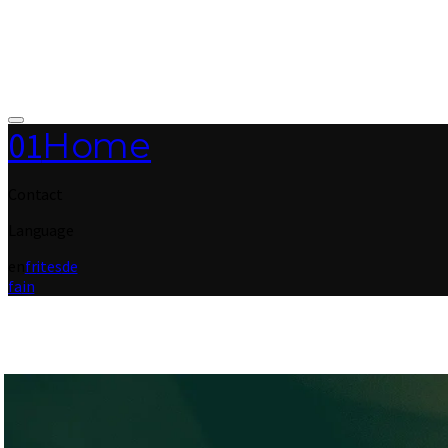
01
Home
Contact
Language
en
fr
it
es
de
fa
in